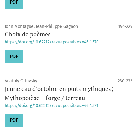
PDF
John Montague; Jean-Philippe Gagnon
194-229
Choix de poèmes
https://doi.org/10.62212/revuepossibles.v46i1.570
PDF
Anatoly Orlovsky
230-232
Jeune eau d’octobre en puits mythiques;
Mythopoïèse – forge / terreau
https://doi.org/10.62212/revuepossibles.v46i1.571
PDF