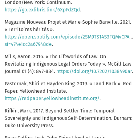
London/New York: Continuum.
https://go.exlibris.link/6XpFdZQd
.
Magazine Nouveau Projet et Marie-Sophie Banville. 2021.
« Territoires hérités ».
https://open.spotify.com/episode/2SM9TS14S3FQMvCPAZbc
si=474e1cc2a67948de
.
Mills, Aaron. 2016. « The Lifeworlds of Law: On
Revitalizing Indigenous Legal Orders Today ». McGill Law
Journal 61 (4): 847-884.
https://doi.org/10.7202/1038490ar
.
Pasternak, Shiri et Hayden King. 2019. « Land Back ». Red
Paper. Yellowhead Institute.
https://redpaper.yellowheadinstitute.org/
.
Rifkin, Mark. 2017. Beyond Settler Time: Temporal
Sovereignty and Indigenous Self-Determination. Durham:
Duke University Press.
Ryan-Collins, Josh, Toby Phips Lloyd et Laurie