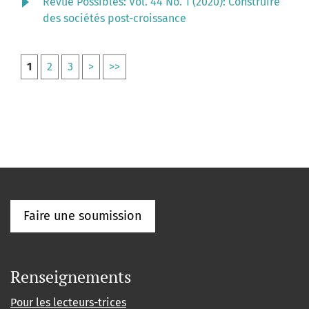
Revue Possibles: Vol. 44 No. 1 (2020): Construire
des sociétés post-croissance
1
2
3
>
>>
Faire une soumission
Renseignements
Pour les lecteurs-trices