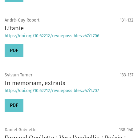
André-Guy Robert
131-132
Litanie
https://doi.org/10.62212/revuepossibles.v47i1.706
PDF
Sylvain Turner
133-137
In memoriam, extraits
https://doi.org/10.62212/revuepossibles.v47i1.707
PDF
Daniel Guénette
138-140
Fernand Ouellette : Vers l’embellie : Poésie :