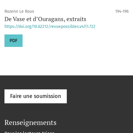
Rozenn Le Roux
194-196
De Vase et d’Ouragans, extraits
https://doi.org/10.62212/revuepossibles.v47i1.722
PDF
Faire une soumission
Renseignements