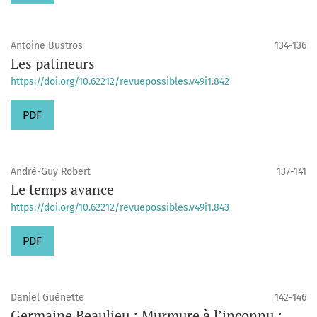
Antoine Bustros
134-136
Les patineurs
https://doi.org/10.62212/revuepossibles.v49i1.842
PDF
André-Guy Robert
137-141
Le temps avance
https://doi.org/10.62212/revuepossibles.v49i1.843
PDF
Daniel Guénette
142-146
Germaine Beaulieu : Murmure à l’inconnu :