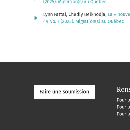
(2025): Migration(s) au Québec
Lynn Fattal, Chedly Belkhodja,
La « nouve
49 No. 1 (2025): Migration(s) au Québec
Ren
Faire une soumission
Pour l
Pour l
Pour l