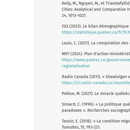
Kelly, M., Nguyen, M., et Triandafyll
Cities: Analytical and Comparative In
24, 1013–1027.
ISQ (2023). Le bilan démographique
https://statistique.quebec.ca/fr/f
Louis, C. (2021). La conspiration des
MIFI (2024). Plan d’action ministérie
https://www.quebec.ca/gouvernemen
regionalisation
Radio Canada (2011). « Shawinigan v
https://ici.radio-canada.ca/nouvell
Polèse, M. (2021). Le miracle québéco
Simard, C. (1996). « La politique qu
paradoxes ». Recherches sociographi
Tassin, E. (2018). « La condition m
Tumultes, 51, 193-221.