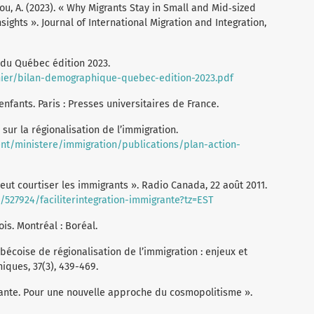
idou, A. (2023). « Why Migrants Stay in Small and Mid‑sized
sights ». Journal of International Migration and Integration,
 du Québec édition 2023.
ichier/bilan-demographique-quebec-edition-2023.pdf
 enfants. Paris : Presses universitaires de France.
l sur la régionalisation de l’immigration.
t/ministere/immigration/publications/plan-action-
eut courtiser les immigrants ». Radio Canada, 22 août 2011.
e/527924/faciliterintegration-immigrante?tz=EST
is. Montréal : Boréal.
ébécoise de régionalisation de l’immigration : enjeux et
ques, 37(3), 439-469.
igrante. Pour une nouvelle approche du cosmopolitisme ».