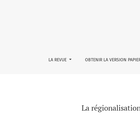
La régionalisation de l’immigration au Québe
LA REVUE
OBTENIR LA VERSION PAPIE
La régionalisatio