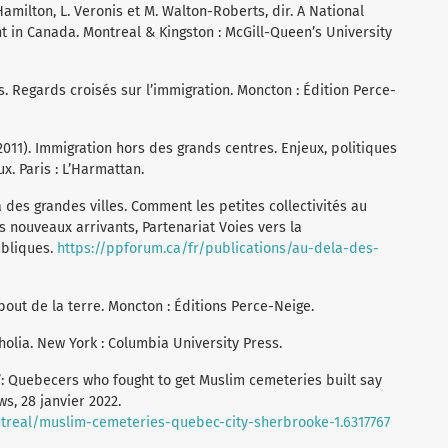
milton, L. Veronis et M. Walton-Roberts, dir. A National
t in Canada. Montreal & Kingston : McGill-Queen’s University
eurs. Regards croisés sur l’immigration. Moncton : Édition Perce-
(2011). Immigration hors des grands centres. Enjeux, politiques
x. Paris : L’Harmattan.
elà des grandes villes. Comment les petites collectivités au
s nouveaux arrivants, Partenariat Voies vers la
ubliques.
https://ppforum.ca/fr/publications/au-dela-des-
 bout de la terre. Moncton : Éditions Perce-Neige.
cholia. New York : Columbia University Press.
tay’: Quebecers who fought to get Muslim cemeteries built say
ws, 28 janvier 2022.
real/muslim-cemeteries-quebec-city-sherbrooke-1.6317767