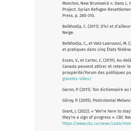
Moncton, New Brunswick ». Dans L. Ha
Project. Syrian Refugee Resettlemen
Press. p. 280-310.
Belkhodja, C. (2011). D’Ici et d’aill
Neige.
Belkhodja, C., et Vatz-Laaroussi, M. 
et pratiques dans cinq États fédérau
Esses, V., et Carter, C. (2019). Au-d
Canada peuvent attirer et retenir le
prospérité/Forum des politiques p
grandes-villes/
Garon, P. (2011). Ton dictionnaire au
Gilroy, P. (2005). Postcolonial Melan
Grant, J. (2022). « ‘We’re here to s
they’re a sign of progress ». CBC Ne
https://www.cbc.ca/news/cada/mont