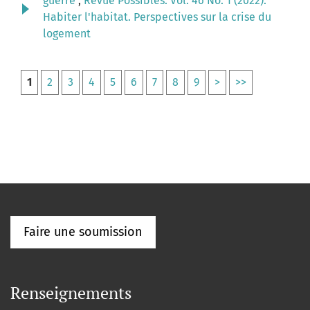
guerre
,
Revue Possibles: Vol. 46 No. 1 (2022):
Habiter l'habitat. Perspectives sur la crise du
logement
1
2
3
4
5
6
7
8
9
>
>>
Faire une soumission
Renseignements