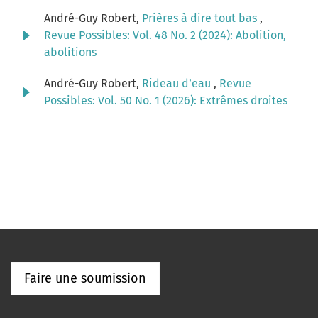
André-Guy Robert,
Prières à dire tout bas
,
Revue Possibles: Vol. 48 No. 2 (2024): Abolition,
abolitions
André-Guy Robert,
Rideau d’eau
,
Revue
Possibles: Vol. 50 No. 1 (2026): Extrêmes droites
Faire une soumission