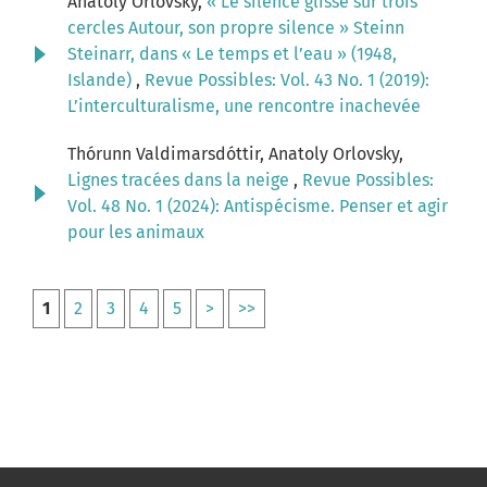
Anatoly Orlovsky,
« Le silence glisse sur trois
cercles Autour, son propre silence » Steinn
Steinarr, dans « Le temps et l’eau » (1948,
Islande)
,
Revue Possibles: Vol. 43 No. 1 (2019):
L’interculturalisme, une rencontre inachevée
Thórunn Valdimarsdóttir, Anatoly Orlovsky,
Lignes tracées dans la neige
,
Revue Possibles:
Vol. 48 No. 1 (2024): Antispécisme. Penser et agir
pour les animaux
1
2
3
4
5
>
>>