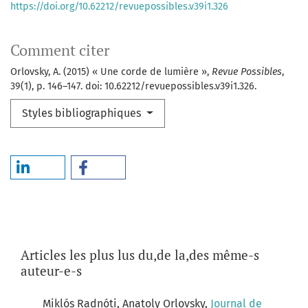
https://doi.org/10.62212/revuepossibles.v39i1.326
Comment citer
Orlovsky, A. (2015) « Une corde de lumière »,
Revue Possibles
,
39(1), p. 146–147. doi: 10.62212/revuepossibles.v39i1.326.
Styles bibliographiques
Articles les plus lus du,de la,des même-s
auteur-e-s
Miklós Radnóti, Anatoly Orlovsky,
Journal de