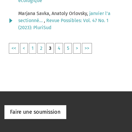
écologique
Marjana Savka, Anatoly Orlovsky,
janvier l’a
sectionné...
,
Revue Possibles: Vol. 47 No. 1
(2023): PluriSud
<<
<
1
2
3
4
5
>
>>
Faire une soumission