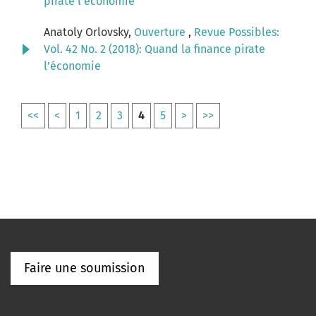
pirate l’économie
Anatoly Orlovsky,
Ouverture
,
Revue Possibles:
Vol. 42 No. 2 (2018): Quand la finance pirate
l’économie
<<
<
1
2
3
4
5
>
>>
Faire une soumission