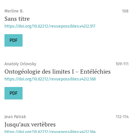
Merline B.
108
Sans titre
https://doi.org/10.62212/revuepossibles.v42i2.517
PDF
Anatoly Orlovsky
109-111
Ontogéologie des limites I – Entéléchies
https://doi.org/10.62212/revuepossibles.v42i2.168
PDF
Jean Patrak
112-114
Jusqu’aux vertèbres
https://doi.org/10.62212/revuepossibles.v42i2.164