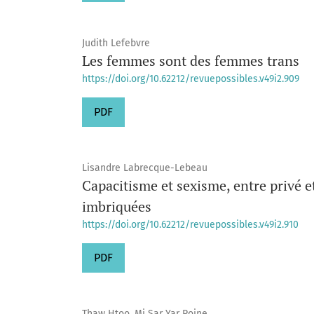
Judith Lefebvre
Les femmes sont des femmes trans
https://doi.org/10.62212/revuepossibles.v49i2.909
PDF
Lisandre Labrecque-Lebeau
Capacitisme et sexisme, entre privé et
imbriquées
https://doi.org/10.62212/revuepossibles.v49i2.910
PDF
Thaw Htoo, Mi Sar Yar Poine