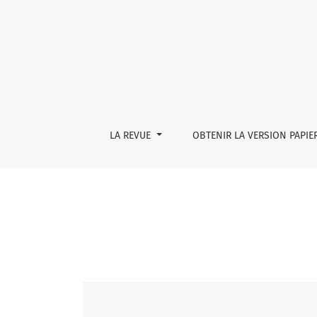
Vol. 49 No. 2 (2025): Féminisme en tous genres
LA REVUE
OBTENIR LA VERSION PAPIE