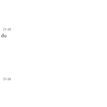
21-30
e du
31-38