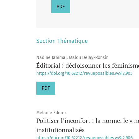
PDF
Section Thématique
Nadine Jammal, Malou Delay-Ronsin
Éditorial : décloisonner les féminism
https://doi.org/10.62212/revuepossibles.v49i2.905
PDF
Mélanie Ederer
Politiser l’inconfort : la norme, le « 
institutionnalisés
https://doi.org/10.62212/revuepossibles.v49i2.906