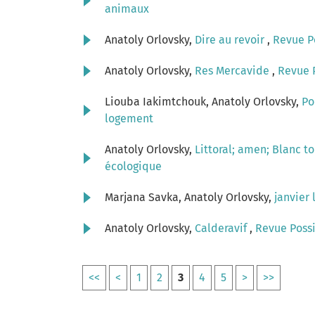
animaux
Anatoly Orlovsky,
Dire au revoir
,
Revue Po
Anatoly Orlovsky,
Res Mercavide
,
Revue P
Liouba Iakimtchouk, Anatoly Orlovsky,
Po
logement
Anatoly Orlovsky,
Littoral; amen; Blanc to
écologique
Marjana Savka, Anatoly Orlovsky,
janvier 
Anatoly Orlovsky,
Calderavif
,
Revue Possi
<<
<
1
2
3
4
5
>
>>