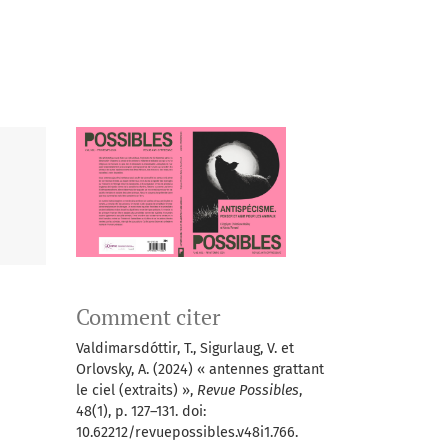
Comment citer
Valdimarsdóttir, T., Sigurlaug, V. et
Orlovsky, A. (2024) « antennes grattant
le ciel (extraits) »,
Revue Possibles
,
48(1), p. 127–131. doi:
10.62212/revuepossibles.v48i1.766.