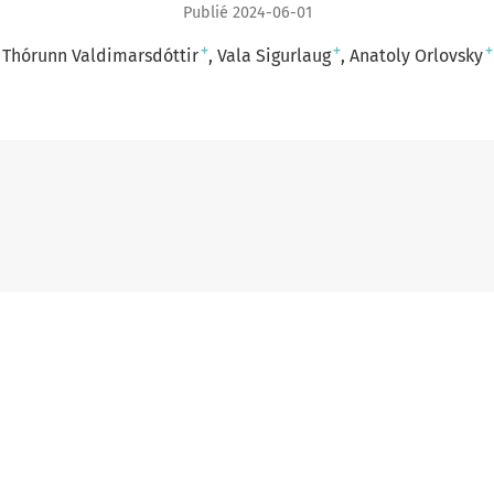
Publié 2024-06-01
+
+
+
Thórunn Valdimarsdóttir
Vala Sigurlaug
Anatoly Orlovsky