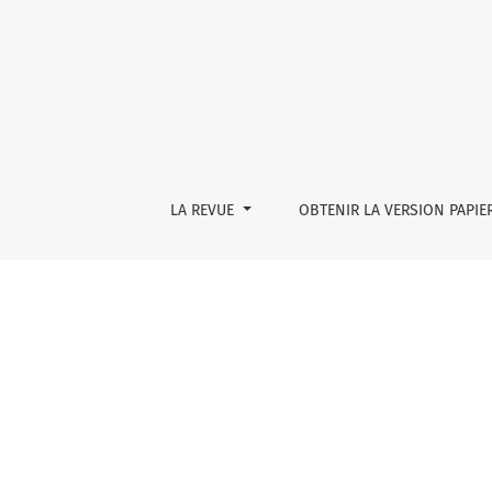
antennes grattant le ciel (extraits)
LA REVUE
OBTENIR LA VERSION PAPIE