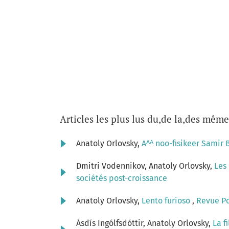
Articles les plus lus du,de la,des même
Anatoly Orlovsky,
Aᴬᴬ noo-fisikeer Samir 
Dmitri Vodennikov, Anatoly Orlovsky,
Les
sociétés post-croissance
Anatoly Orlovsky,
Lento furioso
,
Revue Pos
Ásdís Ingólfsdóttir, Anatoly Orlovsky,
La f