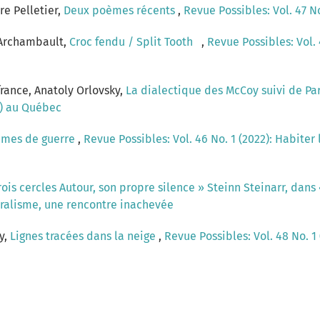
re Pelletier,
Deux poèmes récents
,
Revue Possibles: Vol. 47 No
 Archambault,
Croc fendu / Split Tooth
,
Revue Possibles: Vol. 4
france, Anatoly Orlovsky,
La dialectique des McCoy suivi de Pa
(s) au Québec
mes de guerre
,
Revue Possibles: Vol. 46 No. 1 (2022): Habiter 
trois cercles Autour, son propre silence » Steinn Steinarr, dans
turalisme, une rencontre inachevée
y,
Lignes tracées dans la neige
,
Revue Possibles: Vol. 48 No. 1