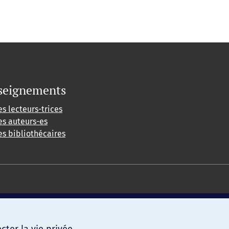
seignements
es lecteurs-trices
es auteurs-es
es bibliothécaires