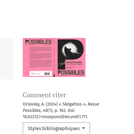
Comment citer
Orlovsky, A. (2024) « Skógafoss »,
Revue
Possibles
, 48(1), p. 162. doi:
10.62212/revuepossibles.v48i1.771.
Styles bibliographiques