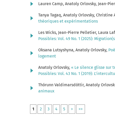
Lauren Camp, Anatoly Orlovsky, Jean-Pier
Tanya Tagaq, Anatoly Orlovsky, Christine
théoriques et expérimentations
Les Wicks, Jean-Pierre Pelletier, Laura La
Possibles: Vol. 49 No. 1 (2025): Migration
Oksana Lutsyshyna, Anatoly Orlovsky,
Poè
logement
Anatoly Orlovsky,
« Le silence glisse sur 
Possibles: Vol. 43 No. 1 (2019): L’intercul
Thórunn Valdimarsdóttir, Anatoly Orlovsk
animaux
1
2
3
4
5
>
>>