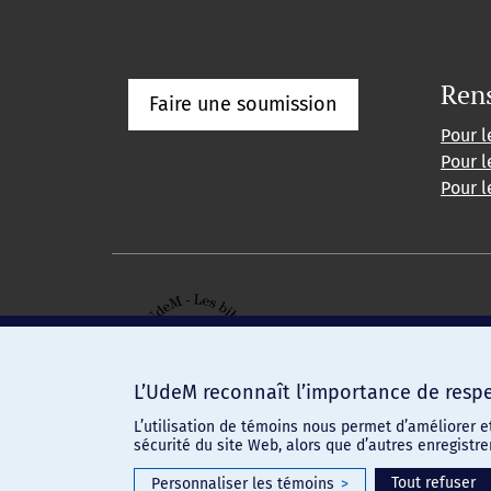
Ren
Faire une soumission
Pour l
Pour l
Pour l
L’UdeM reconnaît l’importance de respec
L’utilisation de témoins nous permet d’améliorer e
sécurité du site Web, alors que d’autres enregistr
Confidentialité
-
Conditions d'utilisation
Paramètres des témoins
Tout refuser
Personnaliser les témoins
>