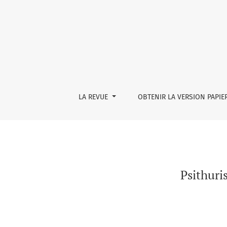
Psithurismes et chuchotements d’automne (p
LA REVUE
OBTENIR LA VERSION PAPIE
Psithuri