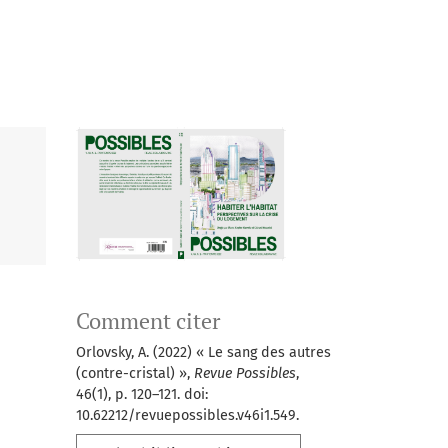
Comment citer
Orlovsky, A. (2022) « Le sang des autres
(contre-cristal) »,
Revue Possibles
,
46(1), p. 120–121. doi:
10.62212/revuepossibles.v46i1.549.