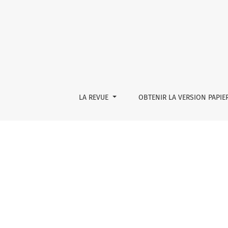
Le sang des autres (contre-cristal)
LA REVUE
OBTENIR LA VERSION PAPIE