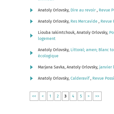
Anatoly Orlovsky,
Dire au revoir
,
Revue Po
Anatoly Orlovsky,
Res Mercavide
,
Revue P
Liouba Iakimtchouk, Anatoly Orlovsky,
Po
logement
Anatoly Orlovsky,
Littoral; amen; Blanc to
écologique
Marjana Savka, Anatoly Orlovsky,
janvier 
Anatoly Orlovsky,
Calderavif
,
Revue Possi
<<
<
1
2
3
4
5
>
>>