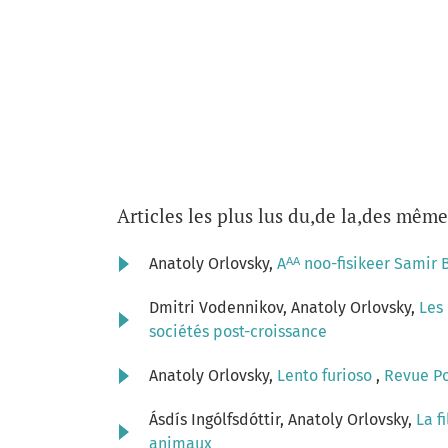
Articles les plus lus du,de la,des même
Anatoly Orlovsky,
Aᴬᴬ noo-fisikeer Samir 
Dmitri Vodennikov, Anatoly Orlovsky,
Les
sociétés post-croissance
Anatoly Orlovsky,
Lento furioso
,
Revue Pos
Ásdís Ingólfsdóttir, Anatoly Orlovsky,
La f
animaux