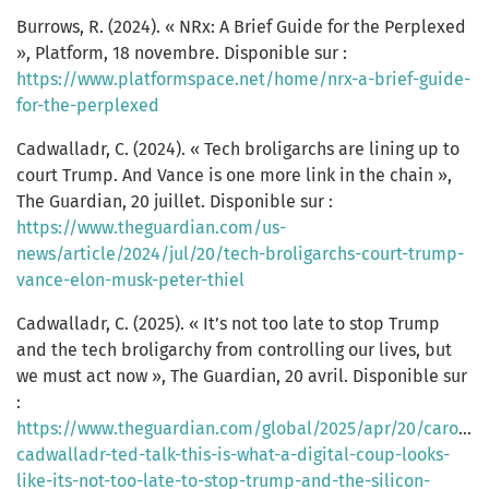
Burrows, R. (2024). « NRx: A Brief Guide for the Perplexed
», Platform, 18 novembre. Disponible sur :
https://www.platformspace.net/home/nrx-a-brief-guide-
for-the-perplexed
Cadwalladr, C. (2024). « Tech broligarchs are lining up to
court Trump. And Vance is one more link in the chain »,
The Guardian, 20 juillet. Disponible sur :
https://www.theguardian.com/us-
news/article/2024/jul/20/tech-broligarchs-court-trump-
vance-elon-musk-peter-thiel
Cadwalladr, C. (2025). « It’s not too late to stop Trump
and the tech broligarchy from controlling our lives, but
we must act now », The Guardian, 20 avril. Disponible sur
:
https://www.theguardian.com/global/2025/apr/20/carole-
cadwalladr-ted-talk-this-is-what-a-digital-coup-looks-
like-its-not-too-late-to-stop-trump-and-the-silicon-