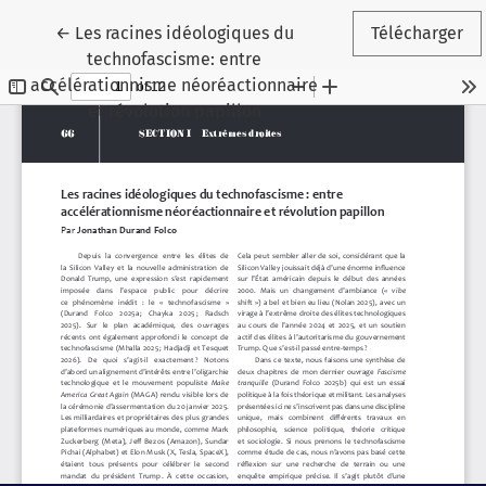
Retourner aux renseignements sur l'article
←
Les racines idéologiques du
Télécharger
technofascisme: entre
accélérationnisme néoréactionnaire
et révolution papillon
Paramètres des témoins