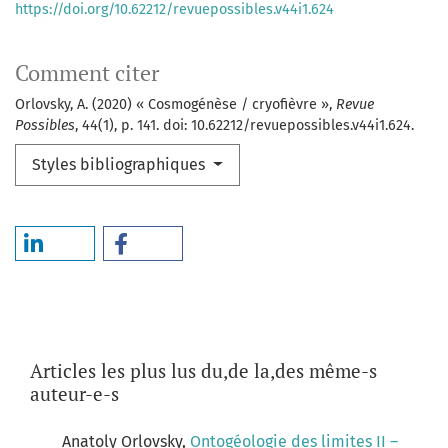
https://doi.org/10.62212/revuepossibles.v44i1.624
Comment citer
Orlovsky, A. (2020) « Cosmogénèse / cryofièvre »,
Revue
Possibles
, 44(1), p. 141. doi: 10.62212/revuepossibles.v44i1.624.
Styles bibliographiques
Articles les plus lus du,de la,des même-s
auteur-e-s
Anatoly Orlovsky,
Ontogéologie des limites II –