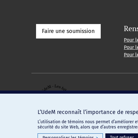
Ren
Faire une soumission
Pour l
Pour l
Pour l
L’UdeM reconnaît l’importance de respec
L’utilisation de témoins nous permet d’améliorer e
sécurité du site Web, alors que d’autres enregistr
Confidentialité
-
Conditions d'utilisation
Paramètres des témoins
Tout refuser
Personnaliser les témoins
>