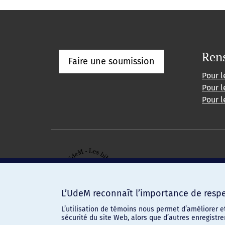
Ren
Faire une soumission
Pour l
Pour l
Pour l
L’UdeM reconnaît l’importance de respec
L’utilisation de témoins nous permet d’améliorer e
sécurité du site Web, alors que d’autres enregistr
Confidentialité
-
Conditions d'utilisation