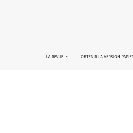
L’effort silencieux des graines
LA REVUE
OBTENIR LA VERSION PAPIE