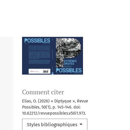
Comment citer
Elias, O. (2026) « Diptyque »,
Revue
Possibles
, 50(1), p. 145–146. doi:
10.62212/revuepossibles.v50i1.973.
Styles bibliographiques