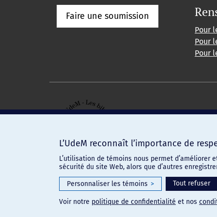
Ren
Faire une soumission
Pour l
Pour l
Pour l
L’UdeM reconnaît l’importance de respec
L’utilisation de témoins nous permet d’améliorer e
sécurité du site Web, alors que d’autres enregistr
Confidentialité
-
Conditions d'utilisation
Paramètres des témoins
Tout refuser
Personnaliser les témoins
>
Voir notre
politique de confidentialité
et nos
condit