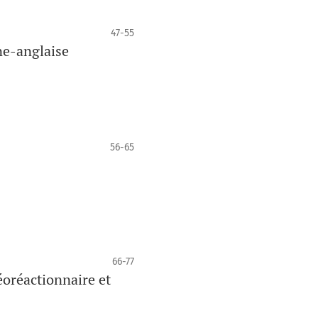
47-55
ne-anglaise
56-65
66-77
éoréactionnaire et