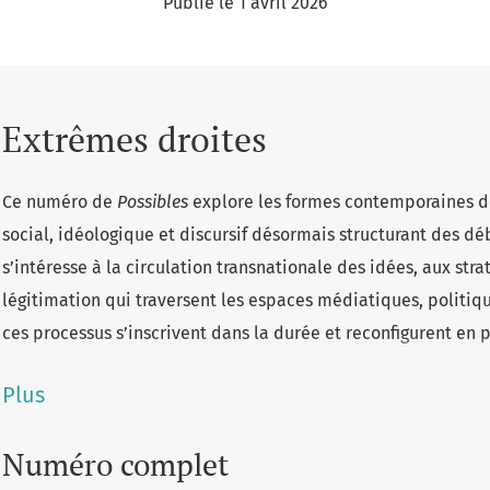
Publié le 1 avril 2026
Extrêmes droites
Ce numéro de
Possibles
explore les formes contemporaines 
social, idéologique et discursif désormais structurant des dé
s’intéresse à la circulation transnationale des idées, aux st
légitimation qui traversent les espaces médiatiques, politiqu
ces processus s’inscrivent dans la durée et reconfigurent en 
comme notre capacité à imaginer un avenir démocratique.
Plus
Numéro complet
Les contributions réunies montrent comment des réseaux inte