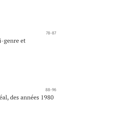
78-87
i-genre et
88-96
réal, des années 1980