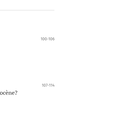
100-106
107-114
pocène?