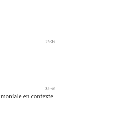
24-34
35-46
rimoniale en contexte