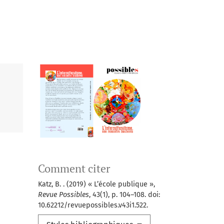
Comment citer
Katz, B. . (2019) « L’école publique »,
Revue Possibles
, 43(1), p. 104–108. doi:
10.62212/revuepossibles.v43i1.522.