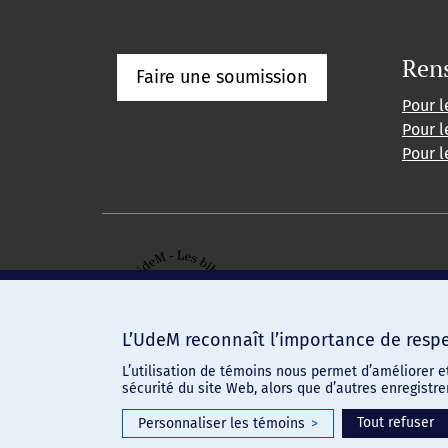
Ren
Faire une soumission
Pour l
Pour l
Pour l
L’UdeM reconnaît l’importance de respec
L’utilisation de témoins nous permet d’améliorer e
sécurité du site Web, alors que d’autres enregistr
Confidentialité
-
Conditions d'utilisation
Paramètres des témoins
Tout refuser
Personnaliser les témoins
>