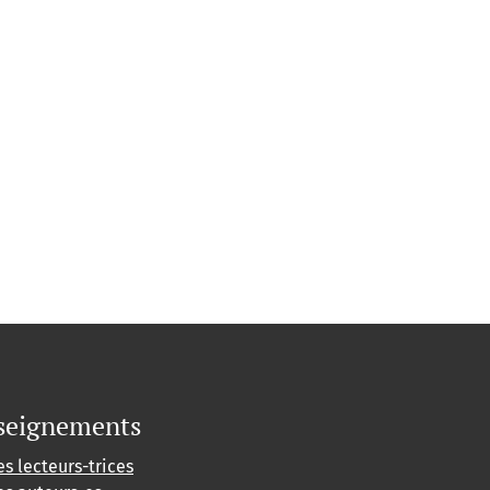
seignements
es lecteurs-trices