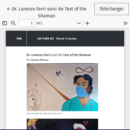
Retourner aux renseignements sur l'article
←
Dr. Lorenzo Ferri suivi de Test of the
Télécharger
Shaman
Paramètres des témoins