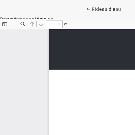
Retourner aux rense
←
Rideau d’eau
Paramètres des témoins