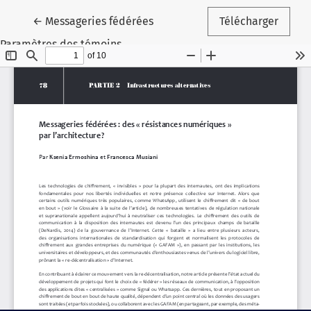
Retourner aux renseignements sur l'article
←
Messageries fédérées
Télécharger
Paramètres des témoins