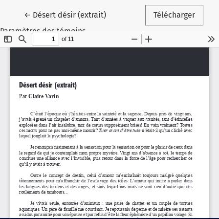
Retourner aux renseignements sur l'article
←
Désert désir (extrait)
Télécharger
Paramètres des témoins