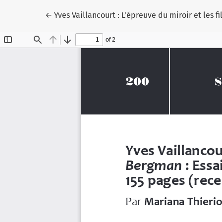
Retourner aux renseignements sur l'article
←
Yves Vaillancourt : L’épreuve du miroir et les 
Paramètres des témoins