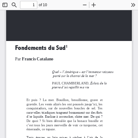
of 10
Toggle
Find
Zoom
Zoom
To
Sidebar
Out
In
160            SECTION II  Poésie/Création
Fondements du Sud
1
Par 
Francis Catalano
Quel – l’Amérique – est l’immense vaisseau
 porté sur le charroi de la mer
?
PAUL CHAMBERLAND
, Éclats de la 
pierre d’où r
ejaillit ma vie 
Et  puis  ?  La  mer.  Bouillon,  brouillonne,  grave  et  
gravide. Les vents alizés les ont poussés jusqu’ici, les 
conquistadors,  sur  de  nouvelles  boucles  de  sel.  Tes  
caravelles triadiques tanguent bonnement sur des flots 
d’or liquide. Encline à accoucher, chère mer. De qui
? 
De  quoi
?  Si  bien  déroulée  que  la  bonace  brasille  et  
c’est tous les jours merveille de voir ce turquoise, cet 
émeraude, ce topaze. 
Trois 
épaves  au  loin  mises  à  sécher  à  l’air  de  la 