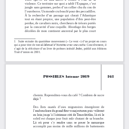
violence. Ce territoire sur quoi a tablé l’Espagne, c’est 
jungle sans gemmes, perles d’un collier chu du cou de 
l’ouroboros. Un monde cru bouclé pour des peccadilles. 
À  la  recherche  d’un  passage  qui  clorait  l’Atlantique  
tout  en  étant  propice,  une  population  d’ibis  peut-être  
perdue, de cavaliers noirs, chercheurs de trésors portés 
par  la  concavité  d’une  coquille.  Abordage  des  berges  
décelées  de  mon  continent  ancestral  par  le  plus  court  
1   Suite extraite du quatrième mouvement («
Le vent
») d’un projet en cours 
qui a pour titre de travail 
. Concrètement, il 
Manuel d’histoires avec 
une cache
s’agit de la réécriture d’un livre de poèmes intitulé 
, publié aux éditions 
Index
Trait d’union en 2001.
POSSIBLES Automne 2019
            161
chemin. Reprendriez-vous du café ? Combien de sucre 
déjà ?
Des  îlots  ouatés  d’oies  migratoires  émergèrent  de  
l’embouchure du grand fleuve majestueux puis volèrent 
au loin jusqu’à l’aérienne cité de Tenochtitlán, là où le 
soleil est chaque jour fruit mûr chutant de sa branche. 
Là  où  pour  s’y  rendre  sans  se  poser  le  monarque 
accomplit  pas  moins  de  mille  millions  de  battements  