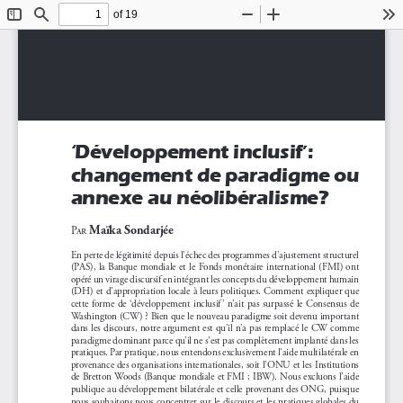
of 19
Toggle
Find
Zoom
Zoom
To
Sidebar
Out
In
POSSIBLES, AUTOMNE 2013             59
‘Développement inclusif’: 
changement de paradigme ou 
annexe au néolibéralisme?
Maïka Sondarjée
Par
En perte de légitimité depuis l’échec des programmes d’ajustement structurel 
(PAS), la Banque mondiale et le Fonds monétaire international (FMI) ont 
opéré un virage discursif en intégrant les concepts du développement humain 
(DH) et d’appropriation locale à leurs politiques. Comment expliquer que 
cette forme de ‘développement inclusif ’ n’ait pas surpassé le Consensus de 
Washington (CW) ? Bien que le nouveau paradigme soit devenu important 
dans les discours, notre argument est qu’il n’a pas remplacé le CW comme 
paradigme dominant parce qu’il ne s’est pas complètement implanté dans les 
pratiques. Par pratique, nous entendons exclusivement l’aide multilatérale en 
provenance des organisations internationales, soit l’ONU et les Institutions 
de Bretton Woods (Banque mondiale et FMI ; IBW). Nous excluons l’aide 
publique au développement bilatérale et celle provenant des ONG, puisque 
nous souhaitons nous concentrer sur le discours et les pratiques globales du 