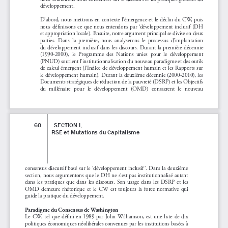
développement. 
D’abord, nous mettrons en contexte l’émergence et le déclin du CW, puis 
nous  définissons  ce  que  nous  entendons  par  ‘développement  inclusif  (DH  
et appropriation locale). Ensuite, notre argument principal se divise en deux 
parties.  Dans  la  première,  nous  analyserons  le  processus  d’implantation  
du  développement  inclusif  dans  les  discours.  Durant  la  première  décennie  
(1990-2000),  le  Programme  des  Nations  unies  pour  le  développement  
(PNUD) soutient l’institutionnalisation du nouveau paradigme et des outils 
de calcul émergent (l’Indice de développement humain et les Rapports sur 
le développement humain). Durant la deuxième décennie (2000-2010), les 
Documents stratégiques de réduction de la pauvreté (DSRP) et les Objectifs 
du  millénaire  pour  le  développement  (OMD)  consacrent  le  nouveau  
 60        SECTION I, 
RSE et Mutations du Capitalisme
consensus discursif basé sur le ‘développement inclusif ’. Dans la deuxième 
section, nous argumentons que le DH ne s’est pas institutionnalisé autant 
dans  les  pratiques  que  dans  les  discours.  Son  usage  dans  les  DSRP  et  les  
OMD  demeure  rhétorique  et  le  CW  est  toujours  la  force  normative  qui  
guide la pratique du développement.
Paradigme du Consensus de Washington
Le  CW,  tel  que  défini  en  1989  par  John  Williamson,  est  une  liste  de  dix  
politiques économiques néolibérales convenues par les institutions basées à 