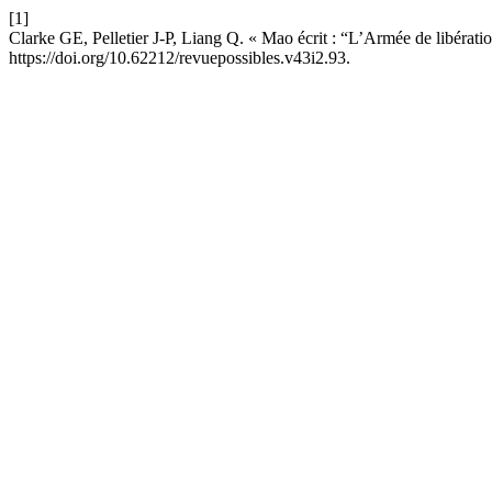
[1]
Clarke GE, Pelletier J-P, Liang Q. « Mao écrit : “L’Armée de libéra
https://doi.org/10.62212/revuepossibles.v43i2.93.