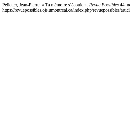
Pelletier, Jean-Pierre. « Ta mémoire s’écoule ».
Revue Possibles
44, no
https://revuepossibles.ojs.umontreal.ca/index.php/revuepossibles/artic