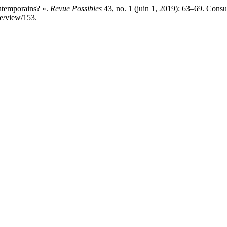
ntemporains? ».
Revue Possibles
43, no. 1 (juin 1, 2019): 63–69. Consul
le/view/153.