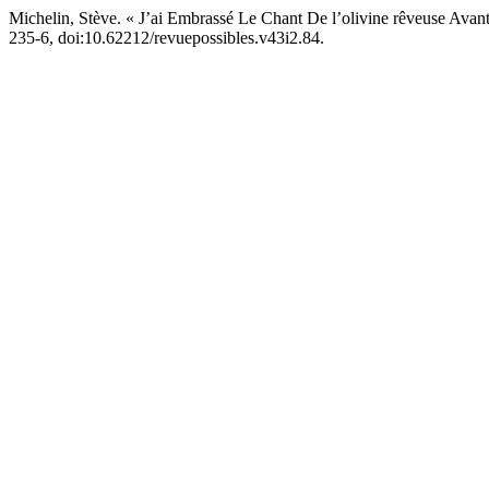
Michelin, Stève. « J’ai Embrassé Le Chant De l’olivine rêveuse Ava
235-6, doi:10.62212/revuepossibles.v43i2.84.