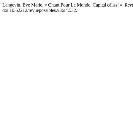
Langevin, Ève Marie. « Chant Pour Le Monde. Capital câliss! ».
Revu
doi:10.62212/revuepossibles.v36i4.532.