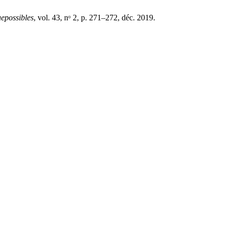
uepossibles
, vol. 43, nᵒ 2, p. 271–272, déc. 2019.