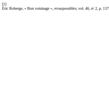
[1]
Éric Roberge, « Bon voisinage »,
revuepossibles
, vol. 46, nᵒ 2, p. 1