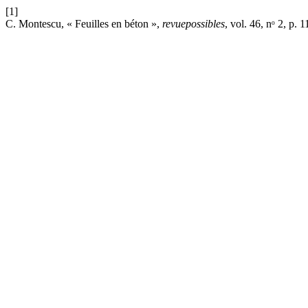
[1]
C. Montescu, « Feuilles en béton »,
revuepossibles
, vol. 46, nᵒ 2, p.