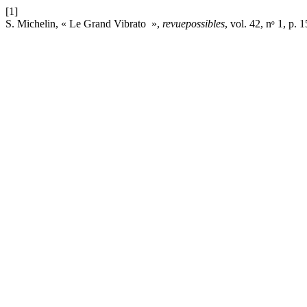
[1]
S. Michelin, « Le Grand Vibrato »,
revuepossibles
, vol. 42, nᵒ 1, p.