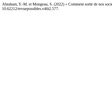
Abraham, Y.-M. et Mongeau, S. (2022) « Comment sortir de nos socié
10.62212/revuepossibles.v46i2.577.