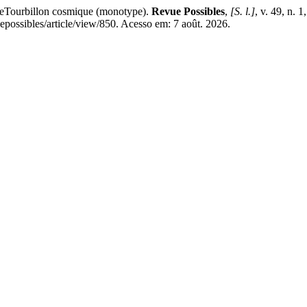
 deTourbillon cosmique (monotype).
Revue Possibles
,
[S. l.]
, v. 49, n.
epossibles/article/view/850. Acesso em: 7 août. 2026.