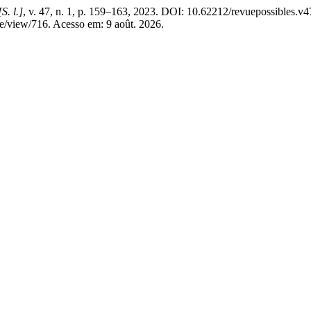
[S. l.]
, v. 47, n. 1, p. 159–163, 2023. DOI: 10.62212/revuepossibles.v4
cle/view/716. Acesso em: 9 août. 2026.