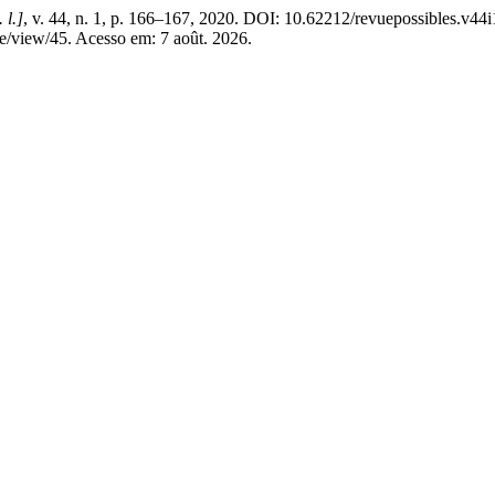
. l.]
, v. 44, n. 1, p. 166–167, 2020. DOI: 10.62212/revuepossibles.v44i
cle/view/45. Acesso em: 7 août. 2026.