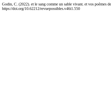
Godin, C. (2022). et le sang comme un sable vivant. et vos poèmes dep
https://doi.org/10.62212/revuepossibles.v46i1.550