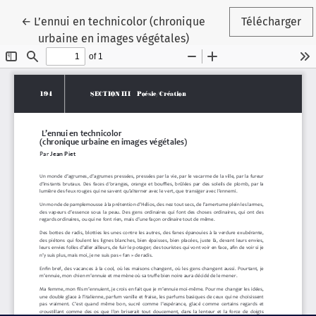
Retourner aux renseignements sur l'article
←
L’ennui en technicolor (chronique
Télécharger
urbaine en images végétales)
Paramètres des témoins