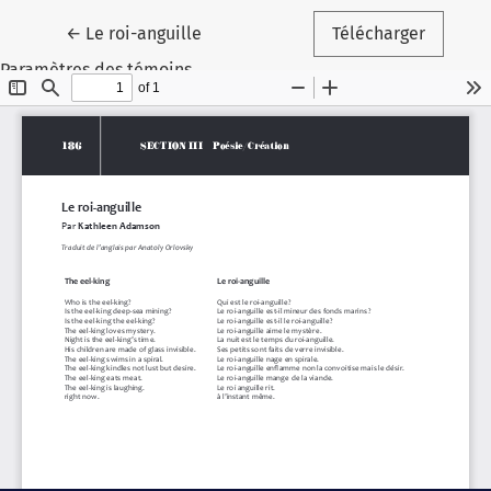
Retourner aux renseignements sur l'article
←
Le roi-anguille
Télécharger
Paramètres des témoins