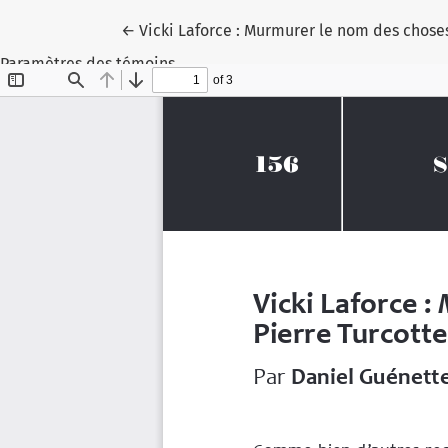
Retourner aux renseignements sur l'article
←
Vicki Laforce : Murmurer le nom des choses 
Paramètres des témoins